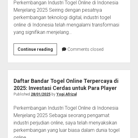
Perkembangan Industri Togel Online di Indonesia
Maxwin
Menjelang 2025 Seiring dengan pesatnya
2025
perkembangan teknologi digital, industri togel
online di Indonesia telah mengalami transformasi
yang signifikan menjelang…
Daftar
Continue reading
Comments closed
Bandar
Togel
Online
Terpercaya
Daftar Bandar Togel Online Terpercaya di
di
2025: Investasi Cerdas untuk Para Player
2025:
Published
28/01/2025
by
Yopi Afrizal
Investasi
Perkembangan Industri Togel Online di Indonesia
Cerdas
Menjelang 2025 Sebagai seorang pengamat
untuk
industri perjudian online, saya telah menyaksikan
Para
perkembangan yang luar biasa dalam dunia togel
Player
online…